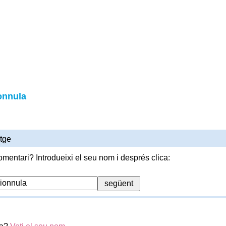
onnula
tge
omentari? Introdueixi el seu nom i després clica: