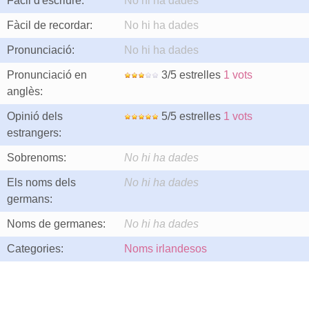
Fàcil d'escriure:
No hi ha dades
Fàcil de recordar:
No hi ha dades
Pronunciació:
No hi ha dades
Pronunciació en
3/5 estrelles
1 vots
anglès:
Opinió dels
5/5 estrelles
1 vots
estrangers:
Sobrenoms:
No hi ha dades
Els noms dels
No hi ha dades
germans:
Noms de germanes:
No hi ha dades
Categories:
Noms irlandesos