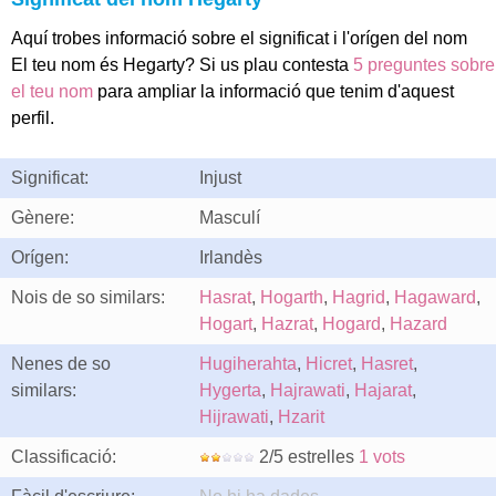
Aquí trobes informació sobre el significat i l'orígen del nom
El teu nom és Hegarty? Si us plau contesta
5 preguntes sobre
el teu nom
para ampliar la informació que tenim d'aquest
perfil.
Significat:
Injust
Gènere:
Masculí
Orígen:
Irlandès
Nois de so similars:
Hasrat
,
Hogarth
,
Hagrid
,
Hagaward
,
Hogart
,
Hazrat
,
Hogard
,
Hazard
Nenes de so
Hugiherahta
,
Hicret
,
Hasret
,
similars:
Hygerta
,
Hajrawati
,
Hajarat
,
Hijrawati
,
Hzarit
Classificació:
2/5 estrelles
1 vots