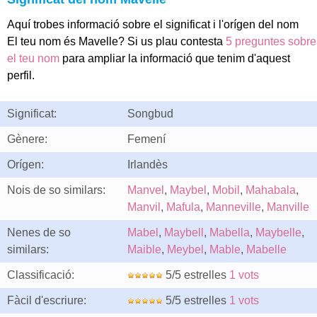
Aquí trobes informació sobre el significat i l'orígen del nom
El teu nom és Mavelle? Si us plau contesta
5 preguntes sobre
el teu nom
para ampliar la informació que tenim d'aquest
perfil.
Significat:
Songbud
Gènere:
Femení
Orígen:
Irlandès
Nois de so similars:
Manvel
,
Maybel
,
Mobil
,
Mahabala
,
Manvil
,
Mafula
,
Manneville
,
Manville
Nenes de so
Mabel
,
Maybell
,
Mabella
,
Maybelle
,
similars:
Maible
,
Meybel
,
Mable
,
Mabelle
Classificació:
5/5 estrelles
1 vots
Fàcil d'escriure:
5/5 estrelles
1 vots