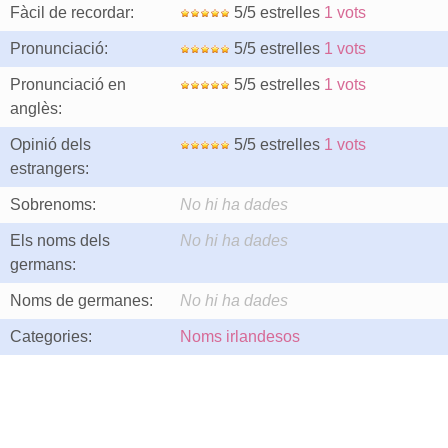
Fàcil de recordar:
5/5 estrelles
1 vots
Pronunciació:
5/5 estrelles
1 vots
Pronunciació en
5/5 estrelles
1 vots
anglès:
Opinió dels
5/5 estrelles
1 vots
estrangers:
Sobrenoms:
No hi ha dades
Els noms dels
No hi ha dades
germans:
Noms de germanes:
No hi ha dades
Categories:
Noms irlandesos