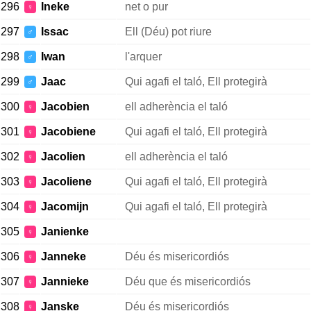
296
Ineke
net o pur
♀
297
Issac
Ell (Déu) pot riure
♂
298
Iwan
l'arquer
♂
299
Jaac
Qui agafi el taló, Ell protegirà
♂
300
Jacobien
ell adherència el taló
♀
301
Jacobiene
Qui agafi el taló, Ell protegirà
♀
302
Jacolien
ell adherència el taló
♀
303
Jacoliene
Qui agafi el taló, Ell protegirà
♀
304
Jacomijn
Qui agafi el taló, Ell protegirà
♀
305
Janienke
♀
306
Janneke
Déu és misericordiós
♀
307
Jannieke
Déu que és misericordiós
♀
308
Janske
Déu és misericordiós
♀