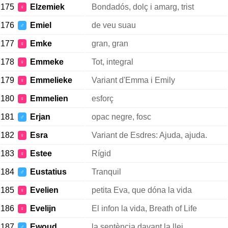
175
Elzemiek
Bondadós, dolç i amarg, trist
♀
176
Emiel
de veu suau
♂
177
Emke
gran, gran
♀
178
Emmeke
Tot, integral
♀
179
Emmelieke
Variant d'Emma i Emily
♀
180
Emmelien
esforç
♀
181
Erjan
opac negre, fosc
♂
182
Esra
Variant de Esdres: Ajuda, ajuda.
♀
183
Estee
Rígid
♀
184
Eustatius
Tranquil
♂
185
Evelien
petita Eva, que dóna la vida
♀
186
Evelijn
El infon la vida, Breath of Life
♀
187
Ewoud
la sentència davant la llei
♂