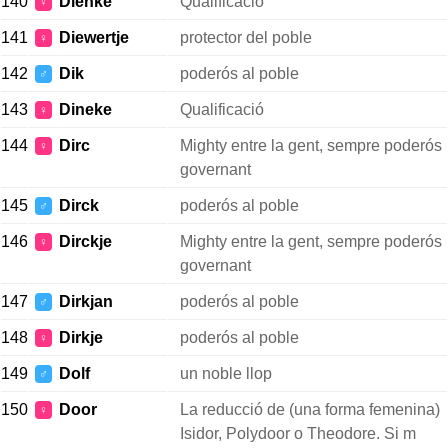
140
Dienke
Qualificació
♀
141
Diewertje
protector del poble
♀
142
Dik
poderós al poble
♂
143
Dineke
Qualificació
♀
144
Dirc
Mighty entre la gent, sempre poderós
♀
governant
145
Dirck
poderós al poble
♂
146
Dirckje
Mighty entre la gent, sempre poderós
♀
governant
147
Dirkjan
poderós al poble
♂
148
Dirkje
poderós al poble
♀
149
Dolf
un noble llop
♂
150
Door
La reducció de (una forma femenina)
♀
Isidor, Polydoor o Theodore. Si m