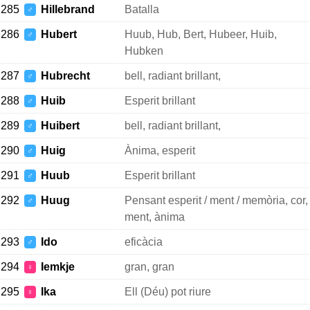
285
Hillebrand
Batalla
♂
286
Hubert
Huub, Hub, Bert, Hubeer, Huib,
♂
Hubken
287
Hubrecht
bell, radiant brillant,
♂
288
Huib
Esperit brillant
♂
289
Huibert
bell, radiant brillant,
♂
290
Huig
Ànima, esperit
♂
291
Huub
Esperit brillant
♂
292
Huug
Pensant esperit / ment / memòria, cor,
♂
ment, ànima
293
Ido
eficàcia
♂
294
Iemkje
gran, gran
♀
295
Ika
Ell (Déu) pot riure
♀