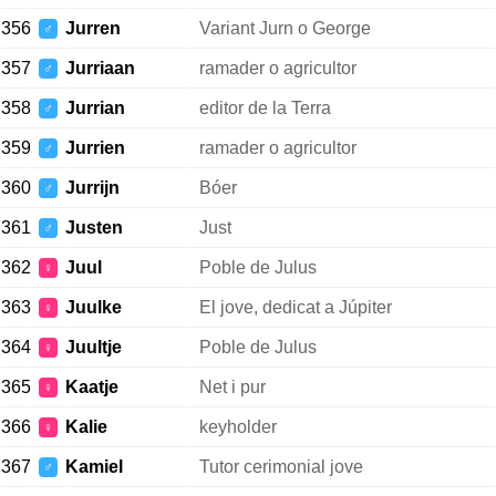
356
Jurren
Variant Jurn o George
♂
357
Jurriaan
ramader o agricultor
♂
358
Jurrian
editor de la Terra
♂
359
Jurrien
ramader o agricultor
♂
360
Jurrijn
Bóer
♂
361
Justen
Just
♂
362
Juul
Poble de Julus
♀
363
Juulke
El jove, dedicat a Júpiter
♀
364
Juultje
Poble de Julus
♀
365
Kaatje
Net i pur
♀
366
Kalie
keyholder
♀
367
Kamiel
Tutor cerimonial jove
♂