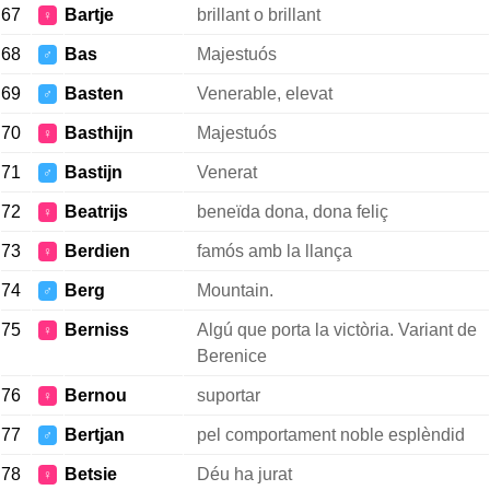
67
Bartje
brillant o brillant
♀
68
Bas
Majestuós
♂
69
Basten
Venerable, elevat
♂
70
Basthijn
Majestuós
♀
71
Bastijn
Venerat
♂
72
Beatrijs
beneïda dona, dona feliç
♀
73
Berdien
famós amb la llança
♀
74
Berg
Mountain.
♂
75
Berniss
Algú que porta la victòria. Variant de
♀
Berenice
76
Bernou
suportar
♀
77
Bertjan
pel comportament noble esplèndid
♂
78
Betsie
Déu ha jurat
♀