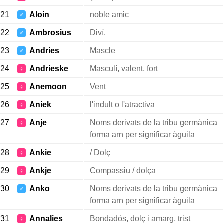
21
Aloin
noble amic
♂
22
Ambrosius
Diví.
♂
23
Andries
Mascle
♂
24
Andrieske
Masculí, valent, fort
♀
25
Anemoon
Vent
♀
26
Aniek
l'indult o l'atractiva
♀
27
Anje
Noms derivats de la tribu germànica
♀
forma arn per significar àguila
28
Ankie
/ Dolç
♀
29
Ankje
Compassiu / dolça
♀
30
Anko
Noms derivats de la tribu germànica
♂
forma arn per significar àguila
31
Annalies
Bondadós, dolç i amarg, trist
♀