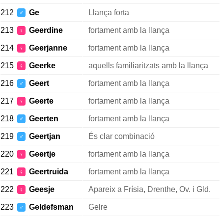
212
Ge
Llança forta
♂
213
Geerdine
fortament amb la llança
♀
214
Geerjanne
fortament amb la llança
♀
215
Geerke
aquells familiaritzats amb la llança
♀
216
Geert
fortament amb la llança
♂
217
Geerte
fortament amb la llança
♀
218
Geerten
fortament amb la llança
♂
219
Geertjan
És clar combinació
♂
220
Geertje
fortament amb la llança
♀
221
Geertruida
fortament amb la llança
♀
222
Geesje
Apareix a Frísia, Drenthe, Ov. i Gld.
♀
223
Geldefsman
Gelre
♂