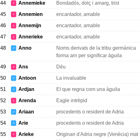
44
Annemieke
Bondadós, dolç i amarg, trist
♀
45
Annemien
encantador, amable
♀
46
Annemijn
encantador, amable
♀
47
Annerieke
encantador, amable
♀
48
Anno
Noms derivats de la tribu germànica
♂
forma arn per significar àguila
49
Ans
Déu
♀
50
Antoon
La invaluable
♂
51
Ardjan
El que regna com una àguila
♂
52
Arenda
Eagle intrèpid
♀
53
Ariaan
procedents o resident de Adria
♂
54
Arie
procedents o resident de Adria
♂
55
Arieke
Originari d'Adria negre (Venècia) mat
♀