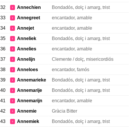
32
Annechien
Bondadós, dolç i amarg, trist
♀
33
Annegreet
encantador, amable
♀
34
Annejet
encantador, amable
♀
35
Anneliek
Bondadós, dolç i amarg, trist
♀
36
Annelies
encantador, amable
♀
37
Annelijn
Clemente / dolç, misericordiós
♀
38
Anneloes
encantador, famós
♀
39
Annemarieke
Bondadós, dolç i amarg, trist
♀
40
Annemarije
Bondadós, dolç i amarg, trist
♀
41
Annemarijn
encantador, amable
♀
42
Annemie
Gràcia Bitter
♀
43
Annemiek
Bondadós, dolç i amarg, trist
♀