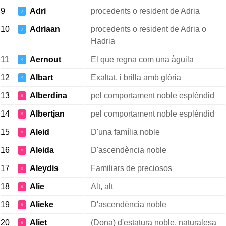
9
Adri
procedents o resident de Adria
♂
10
Adriaan
procedents o resident de Adria o
♂
Hadria
11
Aernout
El que regna com una àguila
♂
12
Albart
Exaltat, i brilla amb glòria
♂
13
Alberdina
pel comportament noble esplèndid
♀
14
Albertjan
pel comportament noble esplèndid
♀
15
Aleid
D'una família noble
♀
16
Aleida
D'ascendència noble
♀
17
Aleydis
Familiars de preciosos
♀
18
Alie
Alt, alt
♀
19
Alieke
D'ascendència noble
♀
20
Aliet
(Dona) d'estatura noble, naturalesa
♀