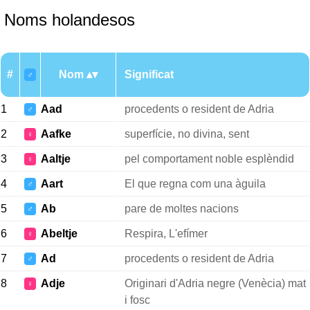
Noms holandesos
#
Nom
Significat
♂
1
Aad
procedents o resident de Adria
♂
2
Aafke
superfície, no divina, sent
♀
3
Aaltje
pel comportament noble esplèndid
♀
4
Aart
El que regna com una àguila
♂
5
Ab
pare de moltes nacions
♂
6
Abeltje
Respira, L'efímer
♀
7
Ad
procedents o resident de Adria
♂
8
Adje
Originari d'Adria negre (Venècia) mat
♀
i fosc