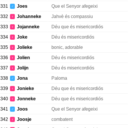
331
Joes
Que el Senyor afegeixi
♂
332
Johanneke
Jahvè és compassiu
♀
333
Jojanneke
Déu que és misericordiós
♀
334
Joke
Déu és misericordiós
♀
335
Jolieke
bonic, adorable
♀
336
Jolien
Déu és misericordiós
♀
337
Jolijn
Déu és misericordiós
♀
338
Jona
Paloma
♂
339
Jonieke
Déu que és misericordiós
♀
340
Jonneke
Déu que és misericordiós
♀
341
Joos
Que el Senyor afegeixi
♂
342
Joosje
combatent
♀