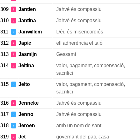
309
Jantien
Jahvè és compassiu
♀
310
Jantina
Jahvè és compassiu
♀
311
Janwillem
Déu és misericordiós
♂
312
Japie
ell adherència el taló
♀
313
Jasmijn
Gessamí
♀
314
Jeltina
valor, pagament, compensació,
♀
sacrifici
315
Jelto
valor, pagament, compensació,
♂
sacrifici
316
Jenneke
Jahvè és compassiu
♀
317
Jenno
Jahvè és compassiu
♂
318
Jeroen
amb un nom de sant
♂
319
Jet
governant del pati, casa
♀