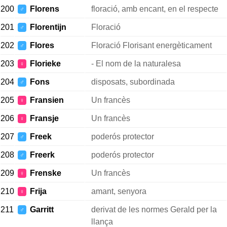
200
Florens
floració, amb encant, en el respecte
♂
201
Florentijn
Floració
♂
202
Flores
Floració Florisant energèticament
♂
203
Florieke
- El nom de la naturalesa
♀
204
Fons
disposats, subordinada
♂
205
Fransien
Un francès
♀
206
Fransje
Un francès
♀
207
Freek
poderós protector
♂
208
Freerk
poderós protector
♂
209
Frenske
Un francès
♀
210
Frija
amant, senyora
♀
211
Garritt
derivat de les normes Gerald per la
♂
llança