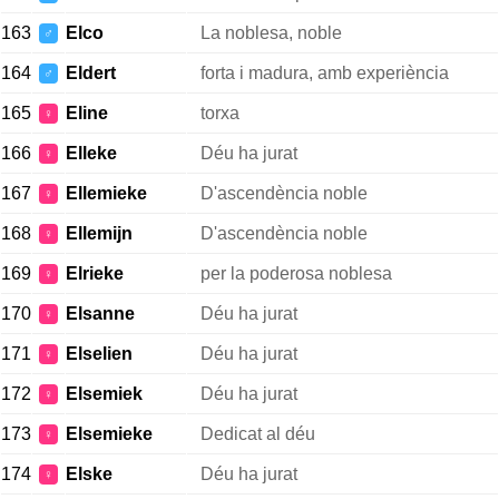
163
Elco
La noblesa, noble
♂
164
Eldert
forta i madura, amb experiència
♂
165
Eline
torxa
♀
166
Elleke
Déu ha jurat
♀
167
Ellemieke
D'ascendència noble
♀
168
Ellemijn
D'ascendència noble
♀
169
Elrieke
per la poderosa noblesa
♀
170
Elsanne
Déu ha jurat
♀
171
Elselien
Déu ha jurat
♀
172
Elsemiek
Déu ha jurat
♀
173
Elsemieke
Dedicat al déu
♀
174
Elske
Déu ha jurat
♀