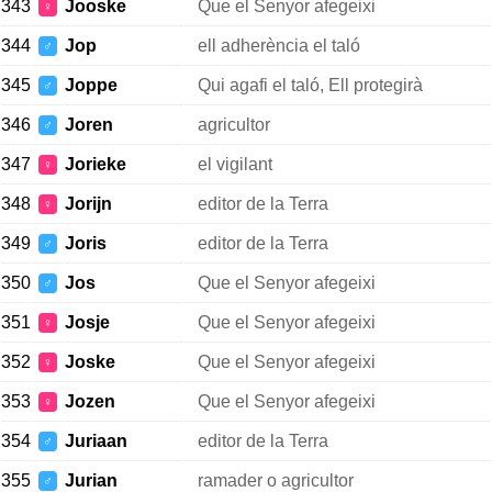
343
Jooske
Que el Senyor afegeixi
♀
344
Jop
ell adherència el taló
♂
345
Joppe
Qui agafi el taló, Ell protegirà
♂
346
Joren
agricultor
♂
347
Jorieke
el vigilant
♀
348
Jorijn
editor de la Terra
♀
349
Joris
editor de la Terra
♂
350
Jos
Que el Senyor afegeixi
♂
351
Josje
Que el Senyor afegeixi
♀
352
Joske
Que el Senyor afegeixi
♀
353
Jozen
Que el Senyor afegeixi
♀
354
Juriaan
editor de la Terra
♂
355
Jurian
ramader o agricultor
♂