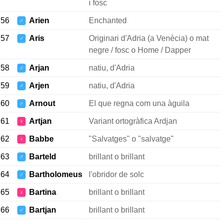
i fosc
56
Arien
Enchanted
♂
57
Aris
Originari d'Adria (a Venècia) o mat
♂
negre / fosc o Home / Dapper
58
Arjan
natiu, d'Adria
♂
59
Arjen
natiu, d'Adria
♂
60
Arnout
El que regna com una àguila
♂
61
Artjan
Variant ortogràfica Ardjan
♀
62
Babbe
"Salvatges" o "salvatge"
♀
63
Barteld
brillant o brillant
♂
64
Bartholomeus
l'obridor de solc
♂
65
Bartina
brillant o brillant
♀
66
Bartjan
brillant o brillant
♂