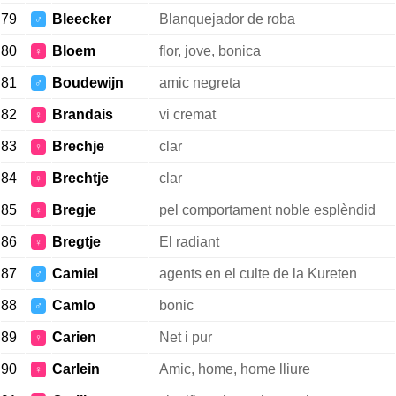
79
Bleecker
Blanquejador de roba
♂
80
Bloem
flor, jove, bonica
♀
81
Boudewijn
amic negreta
♂
82
Brandais
vi cremat
♀
83
Brechje
clar
♀
84
Brechtje
clar
♀
85
Bregje
pel comportament noble esplèndid
♀
86
Bregtje
El radiant
♀
87
Camiel
agents en el culte de la Kureten
♂
88
Camlo
bonic
♂
89
Carien
Net i pur
♀
90
Carlein
Amic, home, home lliure
♀