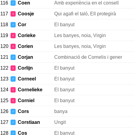
116
Coen
Amb experiència en el consell
♂
117
Coosje
Qui agafi el taló, Ell protegirà
♀
118
Cor
El banyut
♂
119
Corieke
Les banyes, noia, Virgin
♀
120
Corien
Les banyes, noia, Virgin
♀
121
Corjan
Combinació de Cornelis i gener
♂
122
Corlijn
El banyut
♀
123
Corneel
El banyut
♂
124
Cornelieke
El banyut
♀
125
Corniel
El banyut
♀
126
Cors
banya
♂
127
Corstiaan
Ungit
♂
128
Cos
El banyut
♂