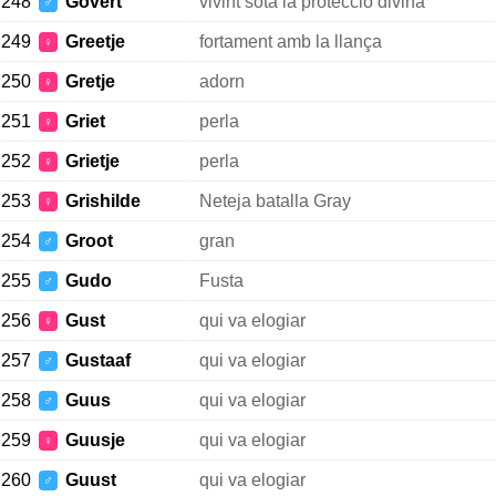
248
Govert
vivint sota la protecció divina
♂
249
Greetje
fortament amb la llança
♀
250
Gretje
adorn
♀
251
Griet
perla
♀
252
Grietje
perla
♀
253
Grishilde
Neteja batalla Gray
♀
254
Groot
gran
♂
255
Gudo
Fusta
♂
256
Gust
qui va elogiar
♀
257
Gustaaf
qui va elogiar
♂
258
Guus
qui va elogiar
♂
259
Guusje
qui va elogiar
♀
260
Guust
qui va elogiar
♂