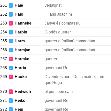
261
Haie
verlatijnst
♂
262
Hajo
I Hans Joachim
♂
263
Hanneke
Jahvè és compassiu
♀
264
Harbin
Gloriós guerrer
♂
265
Harm
guerrer o (militar) comandant
♂
266
Harmjan
guerrer o (militar) comandant
♂
267
Harmke
guerrer
♀
268
Harrie
governant Rei
♂
269
Hauke
Divendres nom. De la mateixa arrel
♀
que Hugo
270
Hedwich
el punt bon camí
♀
271
Heiko
governant Rei
♂
272
Hein
governant Rei
♂