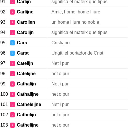
91
Carlijn
significa el mateix que tipus
♀
92
Carlijne
Amic, home, home lliure
♀
93
Carolien
un home lliure no noble
♀
94
Carolijn
significa el mateix que tipus
♀
95
Cars
Cristiano
♂
96
Carst
Ungit, el portador de Crist
♂
97
Catelijn
Net i pur
♀
98
Catelijne
net o pur
♀
99
Cathalijn
Net i pur
♀
100
Cathalijne
net o pur
♀
101
Catheleijne
Net i pur
♀
102
Cathelijn
net o pur
♀
103
Cathelijne
net o pur
♀