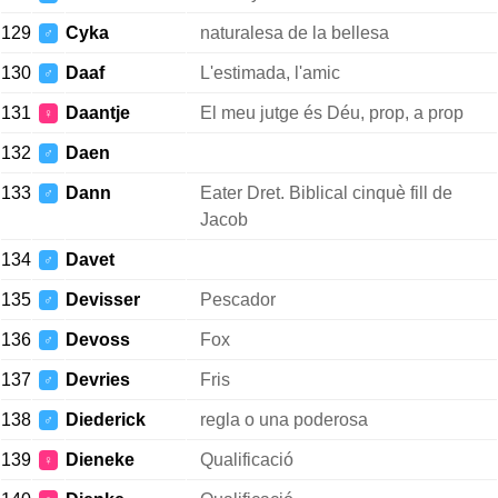
129
Cyka
naturalesa de la bellesa
♂
130
Daaf
L'estimada, l'amic
♂
131
Daantje
El meu jutge és Déu, prop, a prop
♀
132
Daen
♂
133
Dann
Eater Dret. Biblical cinquè fill de
♂
Jacob
134
Davet
♂
135
Devisser
Pescador
♂
136
Devoss
Fox
♂
137
Devries
Fris
♂
138
Diederick
regla o una poderosa
♂
139
Dieneke
Qualificació
♀