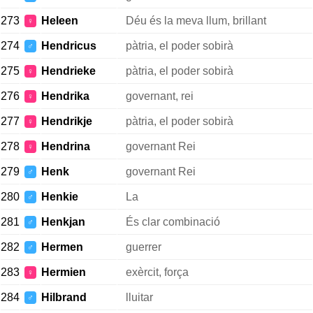
273
Heleen
Déu és la meva llum, brillant
♀
274
Hendricus
pàtria, el poder sobirà
♂
275
Hendrieke
pàtria, el poder sobirà
♀
276
Hendrika
governant, rei
♀
277
Hendrikje
pàtria, el poder sobirà
♀
278
Hendrina
governant Rei
♀
279
Henk
governant Rei
♂
280
Henkie
La
♂
281
Henkjan
És clar combinació
♂
282
Hermen
guerrer
♂
283
Hermien
exèrcit, força
♀
284
Hilbrand
lluitar
♂