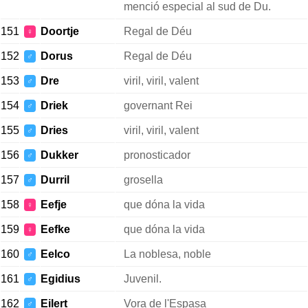
menció especial al sud de Du.
151
Doortje
Regal de Déu
♀
152
Dorus
Regal de Déu
♂
153
Dre
viril, viril, valent
♂
154
Driek
governant Rei
♂
155
Dries
viril, viril, valent
♂
156
Dukker
pronosticador
♂
157
Durril
grosella
♂
158
Eefje
que dóna la vida
♀
159
Eefke
que dóna la vida
♀
160
Eelco
La noblesa, noble
♂
161
Egidius
Juvenil.
♂
162
Eilert
Vora de l'Espasa
♂