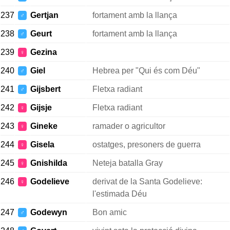
237
Gertjan
fortament amb la llança
♂
238
Geurt
fortament amb la llança
♂
239
Gezina
♀
240
Giel
Hebrea per "Qui és com Déu"
♂
241
Gijsbert
Fletxa radiant
♂
242
Gijsje
Fletxa radiant
♀
243
Gineke
ramader o agricultor
♀
244
Gisela
ostatges, presoners de guerra
♀
245
Gnishilda
Neteja batalla Gray
♀
246
Godelieve
derivat de la Santa Godelieve:
♀
l'estimada Déu
247
Godewyn
Bon amic
♂