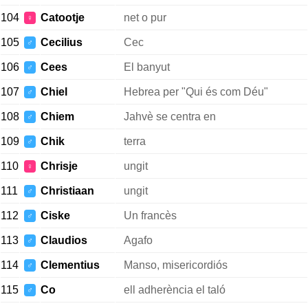
104
Catootje
net o pur
♀
105
Cecilius
Cec
♂
106
Cees
El banyut
♂
107
Chiel
Hebrea per "Qui és com Déu"
♂
108
Chiem
Jahvè se centra en
♂
109
Chik
terra
♂
110
Chrisje
ungit
♀
111
Christiaan
ungit
♂
112
Ciske
Un francès
♂
113
Claudios
Agafo
♂
114
Clementius
Manso, misericordiós
♂
115
Co
ell adherència el taló
♂