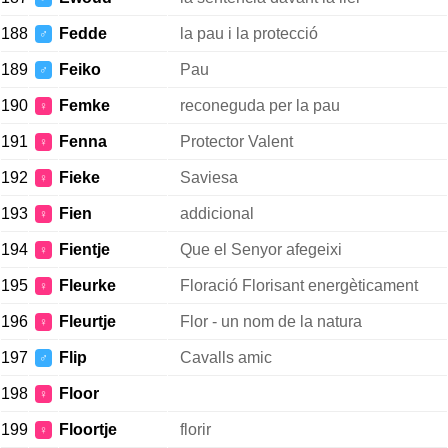
188
Fedde
la pau i la protecció
♂
189
Feiko
Pau
♂
190
Femke
reconeguda per la pau
♀
191
Fenna
Protector Valent
♀
192
Fieke
Saviesa
♀
193
Fien
addicional
♀
194
Fientje
Que el Senyor afegeixi
♀
195
Fleurke
Floració Florisant energèticament
♀
196
Fleurtje
Flor - un nom de la natura
♀
197
Flip
Cavalls amic
♂
198
Floor
♀
199
Floortje
florir
♀