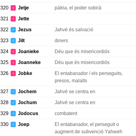
320
Jetje
pàtria, el poder sobirà
♀
321
Jette
♀
322
Jezus
Jahvè és salvació
♂
323
Jilt
diners
♂
324
Joanieke
Déu que és misericordiós
♀
325
Joanneke
Déu que és misericordiós
♀
326
Jobke
El entabanador / els perseguits,
♀
presos, malalts
327
Jochem
Jahvè se centra en
♂
328
Jochum
Jahvè se centra en
♂
329
Jodocus
combatent
♂
330
Joep
El entabanador, el perseguit o
♂
augment de subvenció Yahweh