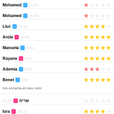
★
★
★
★
★
Mohamed
15-01
♂
★
★
★
★
★
Mohamed
15-01
♂
★
★
★
★
★
Lluc
15-01
♂
★
★
★
★
★
Arola
10-01
♀
★
★
★
★
★
Manuela
9-01
♂
★
★
★
★
★
Rayane
9-01
♀
★
★
★
★
★
Ademia
8-01
♂
★
★
★
★
★
Benet
1-01
♂
me encanta el meu nom
★
★
★
★
★
שרית
21-12
♀
★
★
★
★
★
Iura
19-12
♀