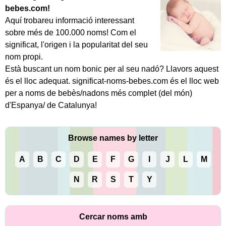
bebes.com!
Aquí trobareu informació interessant
sobre més de 100.000 noms! Com el
significat, l'origen i la popularitat del seu
nom propi.
Està buscant un nom bonic per al seu nadó? Llavors aquest
és el lloc adequat. significat-noms-bebes.com és el lloc web
per a noms de bebès/nadons més complet (del món)
d'Espanya/ de Catalunya!
Browse names by letter
A
B
C
D
E
F
G
I
J
L
M
N
R
S
T
Y
Cercar noms amb