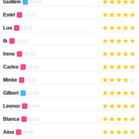
★
★
★
★
★
Guillem
25-03
♂
★
★
★
★
★
Estel
23-03
♀
★
★
★
★
★
Lua
15-03
♀
★
★
★
★
★
Ib
11-03
♀
★
★
★
★
★
Irene
10-03
♀
★
★
★
★
★
Carlos
26-02
♀
★
★
★
★
★
Minke
21-02
♀
★
★
★
★
★
Gilbert
16-02
♂
★
★
★
★
★
Leonor
27-01
♀
★
★
★
★
★
Blanca
24-01
♀
★
★
★
★
★
Aina
19-01
♀