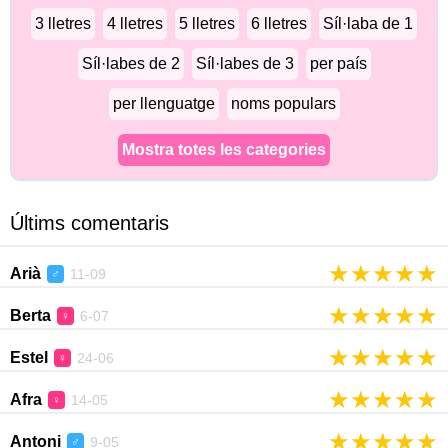
3 lletres
4 lletres
5 lletres
6 lletres
Síl·laba de 1
Síl·labes de 2
Síl·labes de 3
per país
per llenguatge
noms populars
Mostra totes les categories
Últims comentaris
★
★
★
★
★
Arià
11-09
♂
★
★
★
★
★
Berta
6-07
♀
★
★
★
★
★
Estel
24-06
♀
★
★
★
★
★
Afra
14-05
♀
★
★
★
★
★
Antoni
9-05
♂