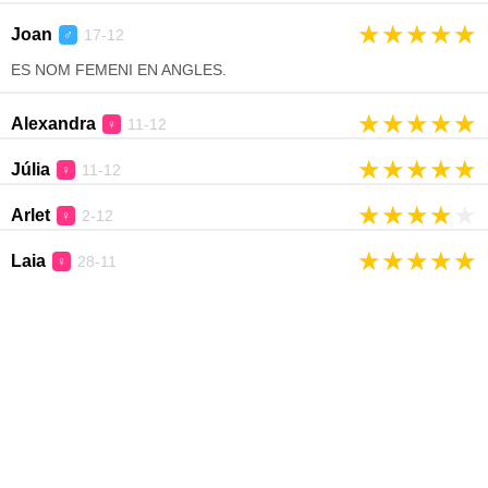
★
★
★
★
★
Joan
17-12
♂
ES NOM FEMENI EN ANGLES.
★
★
★
★
★
Alexandra
11-12
♀
★
★
★
★
★
Júlia
11-12
♀
★
★
★
★
★
Arlet
2-12
♀
★
★
★
★
★
Laia
28-11
♀