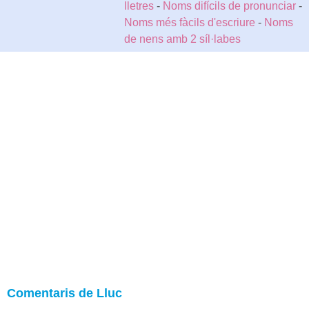
lletres
-
Noms difícils de pronunciar
-
Noms més fàcils d'escriure
-
Noms
de nens amb 2 síl·labes
Comentaris de Lluc