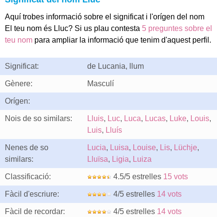
Aquí trobes informació sobre el significat i l'orígen del nom
El teu nom és Lluc? Si us plau contesta
5 preguntes sobre el
teu nom
para ampliar la informació que tenim d'aquest perfil.
Significat:
de Lucania, llum
Gènere:
Masculí
Orígen:
Nois de so similars:
Lluis
,
Luc
,
Luca
,
Lucas
,
Luke
,
Louis
,
Luis
,
Lluís
Nenes de so
Lucia
,
Luisa
,
Louise
,
Lis
,
Lüchje
,
similars:
Lluïsa
,
Ligia
,
Luiza
Classificació:
4.5/5 estrelles
15 vots
Fàcil d'escriure:
4/5 estrelles
14 vots
Fàcil de recordar:
4/5 estrelles
14 vots