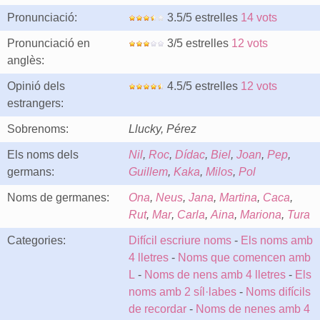
Pronunciació:
3.5/5 estrelles
14 vots
Pronunciació en
3/5 estrelles
12 vots
anglès:
Opinió dels
4.5/5 estrelles
12 vots
estrangers:
Sobrenoms:
Llucky, Pérez
Els noms dels
Nil
,
Roc
,
Dídac
,
Biel
,
Joan
,
Pep
,
germans:
Guillem
,
Kaka
,
Milos
,
Pol
Noms de germanes:
Ona
,
Neus
,
Jana
,
Martina
,
Caca
,
Rut
,
Mar
,
Carla
,
Aina
,
Mariona
,
Tura
Categories:
Difícil escriure noms
-
Els noms amb
4 lletres
-
Noms que comencen amb
L
-
Noms de nens amb 4 lletres
-
Els
noms amb 2 síl·labes
-
Noms difícils
de recordar
-
Noms de nenes amb 4