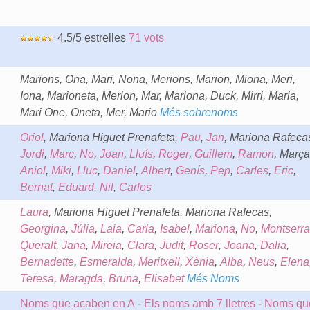
4.5/5 estrelles
71 vots
Marions, Ona, Mari, Nona, Merions, Marion, Miona, Meri,
Iona, Marioneta, Merion, Mar, Mariona, Duck, Mirri, Maria,
Mari One, Oneta, Mer, Mario
Més sobrenoms
Oriol
, Mariona Higuet Prenafeta,
Pau
,
Jan
, Mariona Rafeca
Jordi
,
Marc
,
No
,
Joan
,
Lluís
,
Roger
,
Guillem
,
Ramon
, Marça
Aniol
,
Miki
,
Lluc
,
Daniel
,
Albert
,
Genís
,
Pep
,
Carles
,
Eric
,
Bernat
,
Eduard
,
Nil
,
Carlos
Laura
, Mariona Higuet Prenafeta, Mariona Rafecas,
Georgina
,
Júlia
,
Laia
,
Carla
,
Isabel
,
Mariona
,
No
,
Montserra
Queralt
,
Jana
,
Mireia
,
Clara
,
Judit
,
Roser
,
Joana
,
Dalia
,
Bernadette
,
Esmeralda
,
Meritxell
,
Xènia
,
Alba
,
Neus
,
Elena
Teresa
,
Maragda
,
Bruna
,
Elisabet
Més Noms
Noms que acaben en A
-
Els noms amb 7 lletres
-
Noms qu