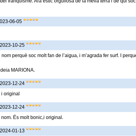
a del franquisme. Ara estic orgullosa de la meva terra i de qui sóc
2023-06-05
 2023-10-25
nom perquè soc molt fan de l’aigua, i m’agrada fer surf. I perqu
s deia MARIONA.
 2023-12-24
i original
 2023-12-24
nom. És molt bonic,i original.
 2024-01-13