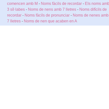
comencen amb M
-
Noms fàcils de recordar
-
Els noms am
3 síl·labes
-
Noms de nens amb 7 lletres
-
Noms difícils de
recordar
-
Noms fàcils de pronunciar
-
Noms de nenes amb
7 lletres
-
Noms de nen que acaben en A