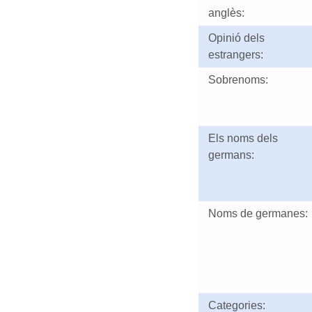
anglès:
Opinió dels
estrangers:
Sobrenoms:
Els noms dels
germans:
Noms de germanes:
Categories: