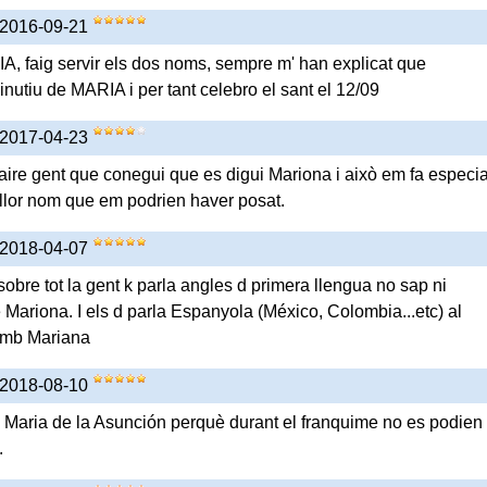
 2016-09-21
A, faig servir els dos noms, sempre m' han explicat que
tiu de MARIA i per tant celebro el sant el 12/09
 2017-04-23
aire gent que conegui que es digui Mariona i això em fa especia
illor nom que em podrien haver posat.
 2018-04-07
obre tot la gent k parla angles d primera llengua no sap ni
 Mariona. I els d parla Espanyola (México, Colombia...etc) al
 amb Mariana
 2018-08-10
 Maria de la Asunción perquè durant el franquime no es podien
.