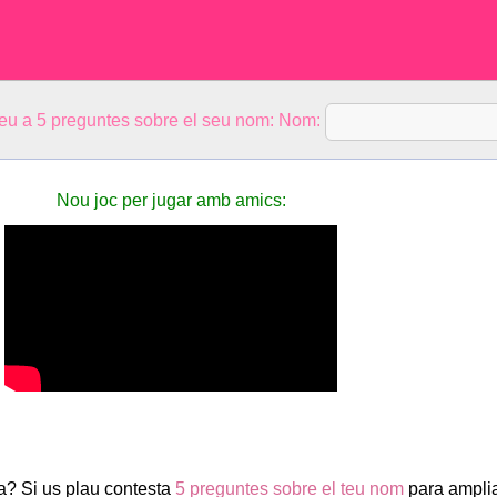
eu a 5 preguntes sobre el seu nom: Nom:
Nou joc per jugar amb amics:
a? Si us plau contesta
5 preguntes sobre el teu nom
para ampli