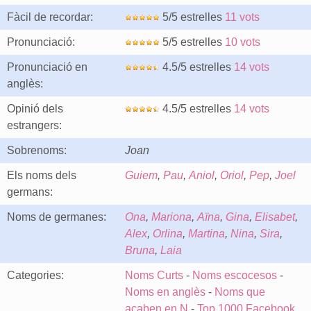
Fàcil de recordar:
5/5 estrelles
11 vots
Pronunciació:
5/5 estrelles
10 vots
Pronunciació en
4.5/5 estrelles
14 vots
anglès:
Opinió dels
4.5/5 estrelles
14 vots
estrangers:
Sobrenoms:
Joan
Els noms dels
Guiem
,
Pau
,
Aniol
,
Oriol
,
Pep
,
Joel
germans:
Noms de germanes:
Ona
,
Mariona
,
Aïna
,
Gina
,
Elisabet
,
Alex
,
Orlina
,
Martina
,
Nina
,
Sira
,
Bruna
,
Laia
Categories:
Noms Curts
-
Noms escocesos
-
Noms en anglès
-
Noms que
acaben en N
-
Top 1000 Facebook