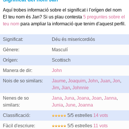
Aquí trobes informació sobre el significat i l'orígen del nom
El teu nom és Jan? Si us plau contesta
5 preguntes sobre el
teu nom
para ampliar la informació que tenim d'aquest perfil.
Significat:
Déu és misericordiós
Gènere:
Masculí
Orígen:
Scottisch
Manera de dir:
John
Nois de so similars:
Jaume
,
Joaquim
,
John
,
Juan
,
Jon
,
Jim
,
Jian
,
Johnnie
Nenes de so
Jana
,
Juna
,
Joana
,
Joan
,
Janna
,
similars:
Junia
,
June
,
Joanna
Classificació:
5/5 estrelles
14 vots
Fàcil d'escriure:
5/5 estrelles
11 vots