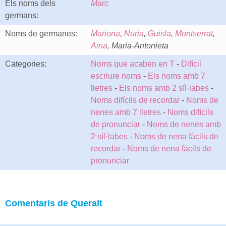
Els noms dels
Marc
germans:
Noms de germanes:
Mariona
,
Nuria
,
Guisla
,
Montserrat
,
Aina
, Maria-Antonieta
Categories:
Noms que acaben en T
-
Difícil
escriure noms
-
Els noms amb 7
lletres
-
Els noms amb 2 síl·labes
-
Noms difícils de recordar
-
Noms de
nenes amb 7 lletres
-
Noms difícils
de pronunciar
-
Noms de nenes amb
2 síl·labes
-
Noms de nena fàcils de
recordar
-
Noms de nena fàcils de
pronunciar
Comentaris de Queralt