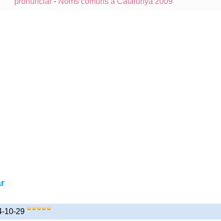
pronunciar
-
Noms comuns a Catalunya 2009
r
4-10-29