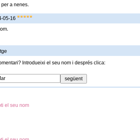
per a nenes.
4-05-16
nom.
tge
omentari? Introdueixi el seu nom i després clica:
ti el seu nom
ti el seu nom