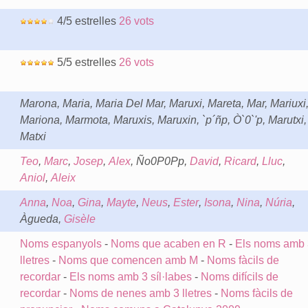
4/5 estrelles
26 vots
5/5 estrelles
26 vots
Marona, Maria, Maria Del Mar, Maruxi, Mareta, Mar, Mariuxi
Mariona, Marmota, Maruxis, Maruxin, `p´ñp, Ò`0`'p, Marutxi,
Matxi
Teo
,
Marc
,
Josep
,
Alex
, Ño0P0Pp,
David
,
Ricard
,
Lluc
,
Aniol
,
Aleix
Anna
,
Noa
,
Gina
,
Mayte
,
Neus
,
Ester
,
Isona
,
Nina
,
Núria
,
Àgueda,
Gisèle
Noms espanyols
-
Noms que acaben en R
-
Els noms amb 
lletres
-
Noms que comencen amb M
-
Noms fàcils de
recordar
-
Els noms amb 3 síl·labes
-
Noms difícils de
recordar
-
Noms de nenes amb 3 lletres
-
Noms fàcils de