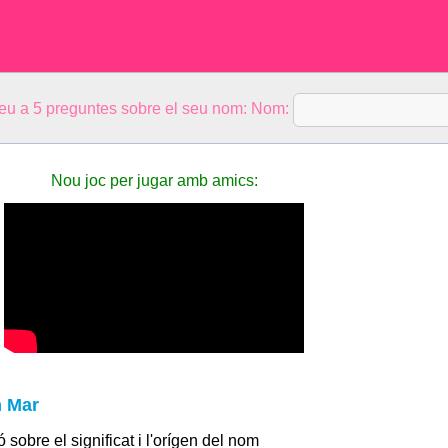
eu a 5 preguntes sobre el seu nom: Nom:
Nou joc per jugar amb amics:
m Mar
 sobre el significat i l'orígen del nom