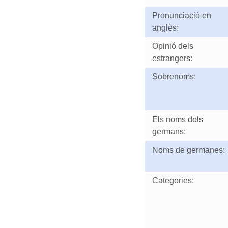
Pronunciació en
anglès:
Opinió dels
estrangers:
Sobrenoms:
Els noms dels
germans:
Noms de germanes:
Categories: