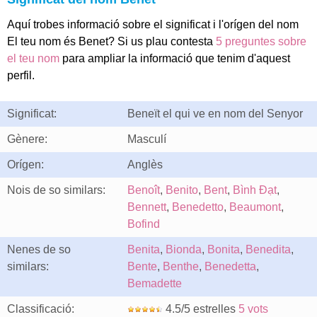
Aquí trobes informació sobre el significat i l'orígen del nom
El teu nom és Benet? Si us plau contesta
5 preguntes sobre
el teu nom
para ampliar la informació que tenim d'aquest
perfil.
Significat:
Beneït el qui ve en nom del Senyor
Gènere:
Masculí
Orígen:
Anglès
Nois de so similars:
Benoît
,
Benito
,
Bent
,
Bình Ðạt
,
Bennett
,
Benedetto
,
Beaumont
,
Bofind
Nenes de so
Benita
,
Bionda
,
Bonita
,
Benedita
,
similars:
Bente
,
Benthe
,
Benedetta
,
Bemadette
Classificació:
4.5/5 estrelles
5 vots