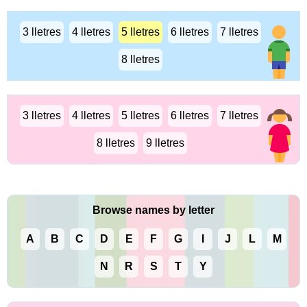
3 lletres
4 lletres
5 lletres
6 lletres
7 lletres
8 lletres
3 lletres
4 lletres
5 lletres
6 lletres
7 lletres
8 lletres
9 lletres
Browse names by letter
A
B
C
D
E
F
G
I
J
L
M
N
R
S
T
Y