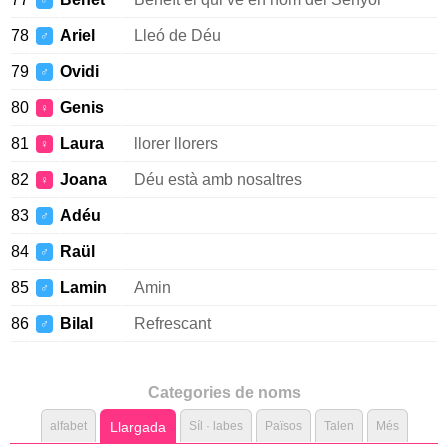
♂
78
Ariel
Lleó de Déu
♂
79
Ovidi
♂
80
Genis
♀
81
Laura
llorer llorers
♀
82
Joana
Déu està amb nosaltres
♀
83
Adéu
♂
84
Raül
♂
85
Lamin
Amin
♂
86
Bilal
Refrescant
♂
Categories de noms
alfabet
Llargada
Síl · labes
Països
Talen
Més