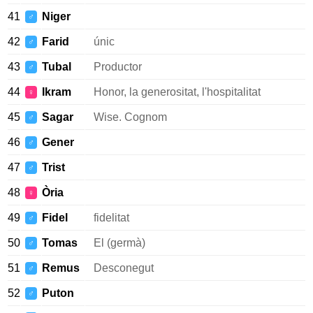
41
Niger
♂
42
Farid
únic
♂
43
Tubal
Productor
♂
44
Ikram
Honor, la generositat, l'hospitalitat
♀
45
Sagar
Wise. Cognom
♂
46
Gener
♂
47
Trist
♂
48
Òria
♀
49
Fidel
fidelitat
♂
50
Tomas
El (germà)
♂
51
Remus
Desconegut
♂
52
Puton
♂