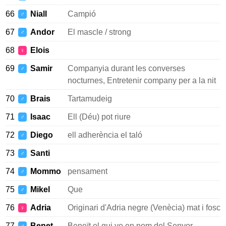
66
Niall
Campió
♂
67
Andor
El mascle / strong
♂
68
Elois
♀
69
Samir
Companyia durant les converses
♂
nocturnes, Entretenir company per a la nit
70
Brais
Tartamudeig
♂
71
Isaac
Ell (Déu) pot riure
♂
72
Diego
ell adherència el taló
♂
73
Santi
♂
74
Mommo
pensament
♂
75
Mikel
Que
♂
76
Adria
Originari d'Adria negre (Venècia) mat i fosc
♀
77
Benet
Beneït el qui ve en nom del Senyor