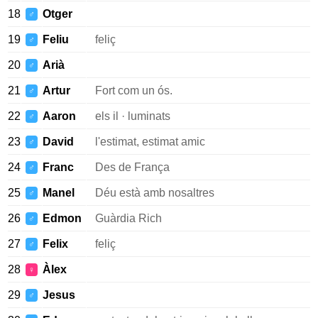
18
Otger
♂
19
Feliu
feliç
♂
20
Arià
♂
21
Artur
Fort com un ós.
♂
22
Aaron
els il · luminats
♂
23
David
l'estimat, estimat amic
♂
24
Franc
Des de França
♂
25
Manel
Déu està amb nosaltres
♂
26
Edmon
Guàrdia Rich
♂
27
Felix
feliç
♂
28
Àlex
♀
29
Jesus
♂