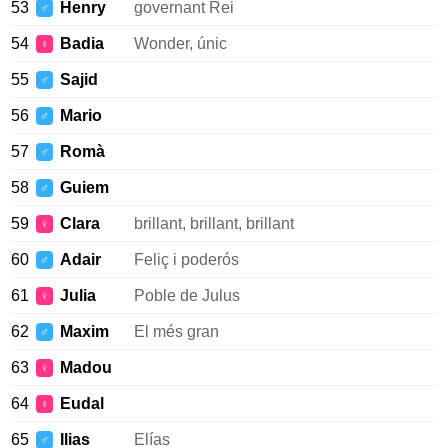
53
Henry
governant Rei
♂
54
Badia
Wonder, únic
♀
55
Sajid
♂
56
Mario
♂
57
Romà
♂
58
Guiem
♂
59
Clara
brillant, brillant, brillant
♀
60
Adair
Feliç i poderós
♂
61
Julia
Poble de Julus
♀
62
Maxim
El més gran
♂
63
Madou
♀
64
Eudal
♀
65
Ilias
Elías
♂