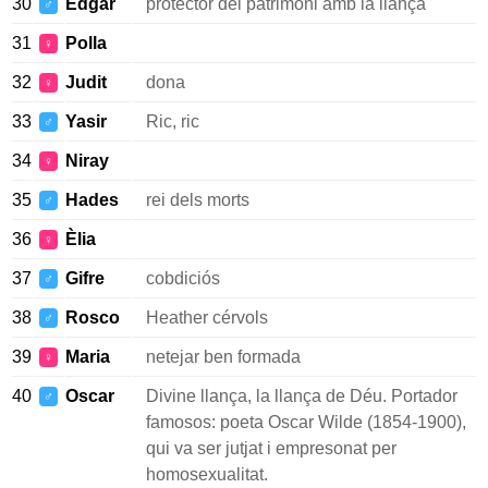
30
Edgar
protector del patrimoni amb la llança
♂
31
Polla
♀
32
Judit
dona
♀
33
Yasir
Ric, ric
♂
34
Niray
♀
35
Hades
rei dels morts
♂
36
Èlia
♀
37
Gifre
cobdiciós
♂
38
Rosco
Heather cérvols
♂
39
Maria
netejar ben formada
♀
40
Oscar
Divine llança, la llança de Déu. Portador
♂
famosos: poeta Oscar Wilde (1854-1900),
qui va ser jutjat i empresonat per
homosexualitat.