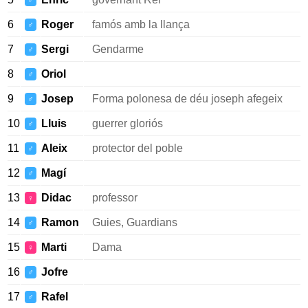
♂
6
Roger
famós amb la llança
♂
7
Sergi
Gendarme
♂
8
Oriol
♂
9
Josep
Forma polonesa de déu joseph afegeix
♂
10
Lluis
guerrer gloriós
♂
11
Aleix
protector del poble
♂
12
Magí
♂
13
Didac
professor
♀
14
Ramon
Guies, Guardians
♂
15
Marti
Dama
♀
16
Jofre
♂
17
Rafel
♂