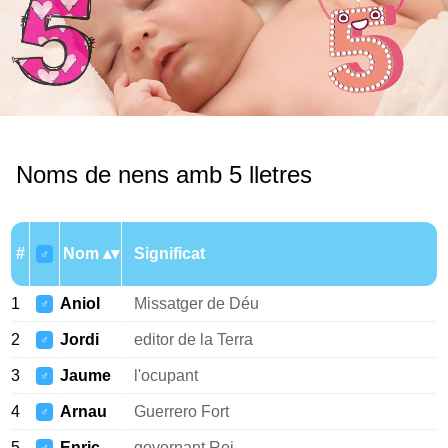
Noms de nens amb 5 lletres
#
Nom
Significat
♂
1
Aniol
Missatger de Déu
♂
2
Jordi
editor de la Terra
♂
3
Jaume
l'ocupant
♂
4
Arnau
Guerrero Fort
♂
5
Enric
governant Rei