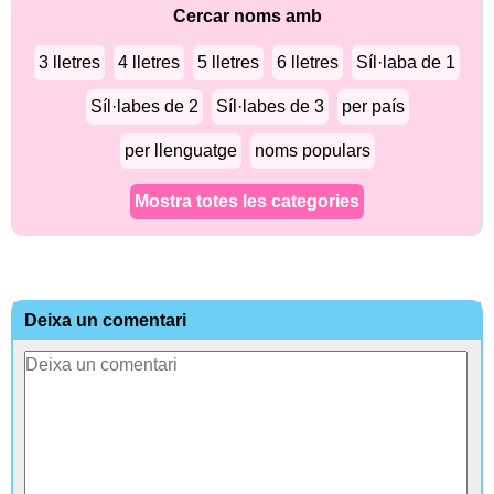
Cercar noms amb
3 lletres
4 lletres
5 lletres
6 lletres
Síl·laba de 1
Síl·labes de 2
Síl·labes de 3
per país
per llenguatge
noms populars
Mostra totes les categories
Deixa un comentari