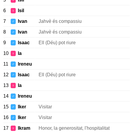
♀
6
Isil
♀
7
Ivan
Jahvè és compassiu
♂
8
Ivan
Jahvè és compassiu
♂
9
Isaac
Ell (Déu) pot riure
♂
10
Ia
♀
11
Ireneu
♂
12
Isaac
Ell (Déu) pot riure
♂
13
Ia
♀
14
Ireneu
♂
15
Iker
Visitar
♂
16
Iker
Visitar
♂
17
Ikram
Honor, la generositat, l'hospitalitat
♀