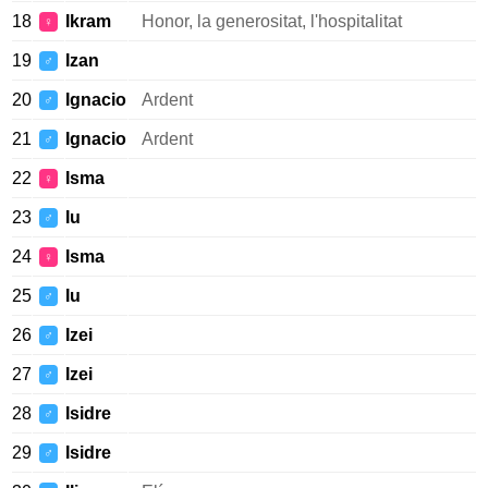
18
Ikram
Honor, la generositat, l'hospitalitat
♀
19
Izan
♂
20
Ignacio
Ardent
♂
21
Ignacio
Ardent
♂
22
Isma
♀
23
Iu
♂
24
Isma
♀
25
Iu
♂
26
Izei
♂
27
Izei
♂
28
Isidre
♂
29
Isidre
♂