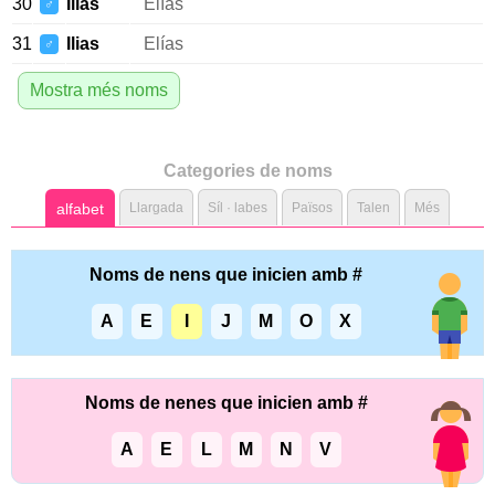
30
Ilias
Elías
♂
31
Ilias
Elías
♂
Mostra més noms
Categories de noms
alfabet
Llargada
Síl · labes
Països
Talen
Més
Noms de nens que inicien amb #
A
E
I
J
M
O
X
Noms de nenes que inicien amb #
A
E
L
M
N
V