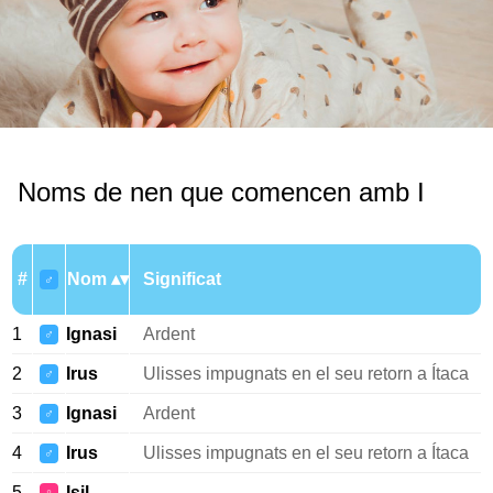
Noms de nen que comencen amb I
#
Nom
Significat
♂
1
Ignasi
Ardent
♂
2
Irus
Ulisses impugnats en el seu retorn a Ítaca
♂
3
Ignasi
Ardent
♂
4
Irus
Ulisses impugnats en el seu retorn a Ítaca
♂
5
Isil