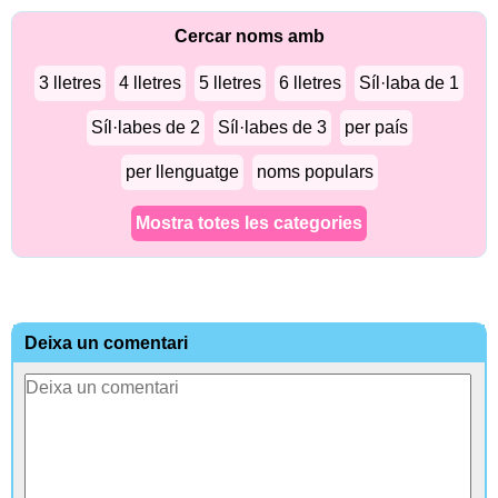
Cercar noms amb
3 lletres
4 lletres
5 lletres
6 lletres
Síl·laba de 1
Síl·labes de 2
Síl·labes de 3
per país
per llenguatge
noms populars
Mostra totes les categories
Deixa un comentari