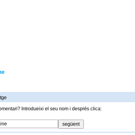
ne
tge
omentari? Introdueixi el seu nom i després clica: