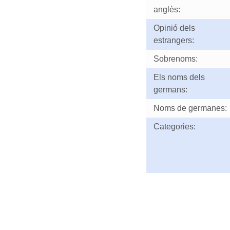
anglès:
Opinió dels
estrangers:
Sobrenoms:
Els noms dels
germans:
Noms de germanes:
Categories: