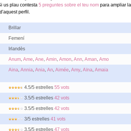
i us plau contesta
5 preguntes sobre el teu nom
para ampliar la
'aquest perfil.
Brillar
Femení
Irlandès
Anum
,
Ame
,
Ane
,
Amin
,
Amon
,
Ann
,
Aman
,
Amo
Aina
,
Annia
,
Ania
,
An
,
Aimée
,
Amy
,
Aïna
,
Amaia
4.5/5 estrelles
55 vots
3.5/5 estrelles
42 vots
3.5/5 estrelles
42 vots
3/5 estrelles
41 vots
3.5/5 estrelles
47 vots