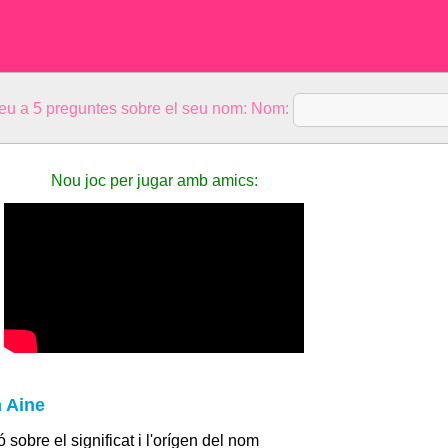
eu a 5 preguntes sobre el seu nom: Nom:
Nou joc per jugar amb amics:
m Aine
 sobre el significat i l'orígen del nom