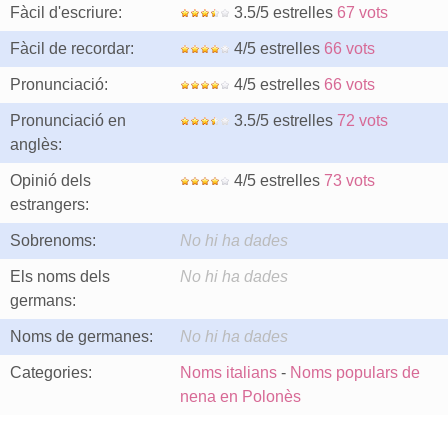
Fàcil d'escriure:
3.5/5 estrelles
67 vots
Fàcil de recordar:
4/5 estrelles
66 vots
Pronunciació:
4/5 estrelles
66 vots
Pronunciació en
3.5/5 estrelles
72 vots
anglès:
Opinió dels
4/5 estrelles
73 vots
estrangers:
Sobrenoms:
No hi ha dades
Els noms dels
No hi ha dades
germans:
Noms de germanes:
No hi ha dades
Categories:
Noms italians
-
Noms populars de
nena en Polonès