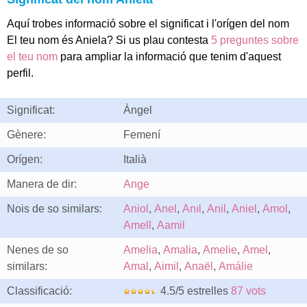
Aquí trobes informació sobre el significat i l'orígen del nom
El teu nom és Aniela? Si us plau contesta
5 preguntes sobre
el teu nom
para ampliar la informació que tenim d'aquest
perfil.
Significat:
Àngel
Gènere:
Femení
Orígen:
Italià
Manera de dir:
Ange
Nois de so similars:
Aniol
,
Anel
,
Anıl
,
Anil
,
Aniel
,
Amol
,
Amell
,
Aamil
Nenes de so
Amelia
,
Amalia
,
Amelie
,
Amel
,
similars:
Amal
,
Aimil
,
Anaël
,
Amálie
Classificació:
4.5/5 estrelles
87 vots