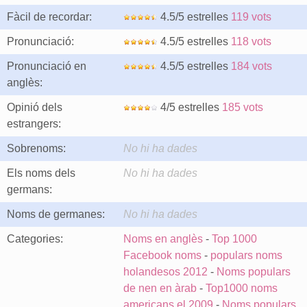
Fàcil de recordar:
4.5/5 estrelles
119 vots
Pronunciació:
4.5/5 estrelles
118 vots
Pronunciació en
4.5/5 estrelles
184 vots
anglès:
Opinió dels
4/5 estrelles
185 vots
estrangers:
Sobrenoms:
No hi ha dades
Els noms dels
No hi ha dades
germans:
Noms de germanes:
No hi ha dades
Categories:
Noms en anglès
-
Top 1000
Facebook noms
-
populars noms
holandesos 2012
-
Noms populars
de nen en àrab
-
Top1000 noms
americans el 2009
-
Noms populars