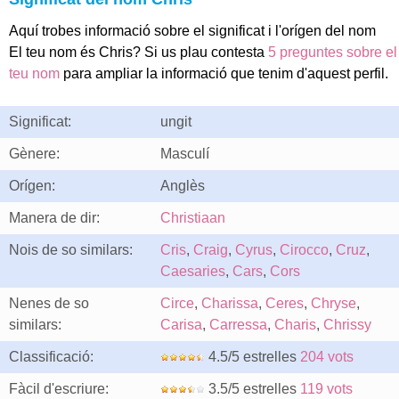
Aquí trobes informació sobre el significat i l'orígen del nom
El teu nom és Chris? Si us plau contesta
5 preguntes sobre el
teu nom
para ampliar la informació que tenim d'aquest perfil.
Significat:
ungit
Gènere:
Masculí
Orígen:
Anglès
Manera de dir:
Christiaan
Nois de so similars:
Cris
,
Craig
,
Cyrus
,
Cirocco
,
Cruz
,
Caesaries
,
Cars
,
Cors
Nenes de so
Circe
,
Charissa
,
Ceres
,
Chryse
,
similars:
Carisa
,
Carressa
,
Charis
,
Chrissy
Classificació:
4.5/5 estrelles
204 vots
Fàcil d'escriure:
3.5/5 estrelles
119 vots