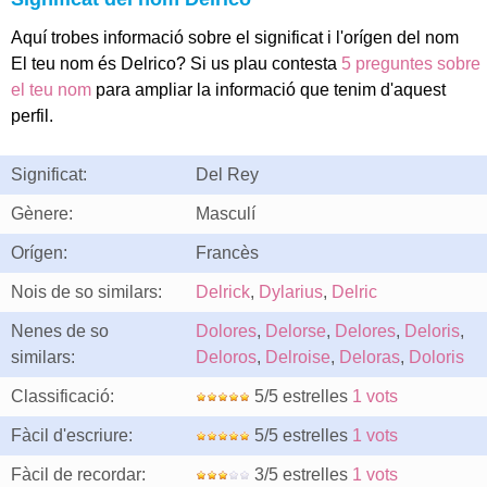
Aquí trobes informació sobre el significat i l'orígen del nom
El teu nom és Delrico? Si us plau contesta
5 preguntes sobre
el teu nom
para ampliar la informació que tenim d'aquest
perfil.
Significat:
Del Rey
Gènere:
Masculí
Orígen:
Francès
Nois de so similars:
Delrick
,
Dylarius
,
Delric
Nenes de so
Dolores
,
Delorse
,
Delores
,
Deloris
,
similars:
Deloros
,
Delroise
,
Deloras
,
Doloris
Classificació:
5/5 estrelles
1 vots
Fàcil d'escriure:
5/5 estrelles
1 vots
Fàcil de recordar:
3/5 estrelles
1 vots