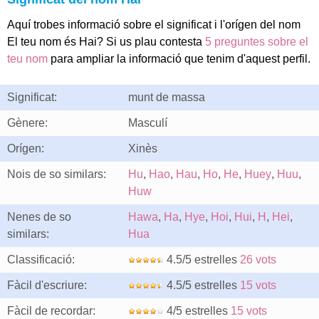
Aquí trobes informació sobre el significat i l'orígen del nom
El teu nom és Hai? Si us plau contesta
5 preguntes sobre el
teu nom
para ampliar la informació que tenim d'aquest perfil.
Significat:
munt de massa
Gènere:
Masculí
Orígen:
Xinès
Nois de so similars:
Hu
,
Hao
,
Hau
,
Ho
,
He
,
Huey
,
Huu
,
Huw
Nenes de so
Hawa
,
Ha
,
Hye
,
Hoi
,
Hui
,
H
,
Hei
,
similars:
Hua
Classificació:
4.5/5 estrelles
26 vots
Fàcil d'escriure:
4.5/5 estrelles
15 vots
Fàcil de recordar:
4/5 estrelles
15 vots