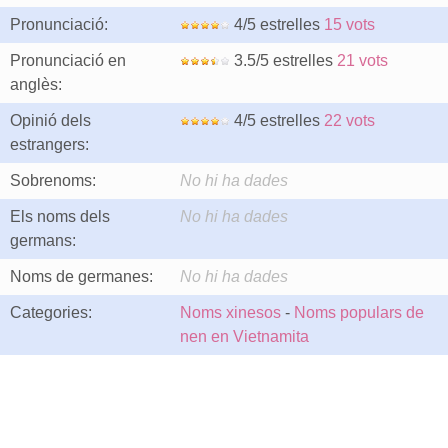
Pronunciació:
4/5 estrelles
15 vots
Pronunciació en
3.5/5 estrelles
21 vots
anglès:
Opinió dels
4/5 estrelles
22 vots
estrangers:
Sobrenoms:
No hi ha dades
Els noms dels
No hi ha dades
germans:
Noms de germanes:
No hi ha dades
Categories:
Noms xinesos
-
Noms populars de
nen en Vietnamita