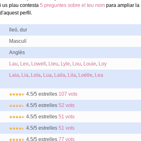
i us plau contesta
5 preguntes sobre el teu nom
para ampliar la
'aquest perfil.
lleó, dur
Masculí
Anglès
Lau
,
Leo
,
Lowell
,
Lleu
,
Lyle
,
Lou
,
Louie
,
Loy
Laia
,
Lia
,
Lola
,
Lua
,
Laila
,
Lila
,
Loëlle
,
Lea
4.5/5 estrelles
107 vots
4.5/5 estrelles
52 vots
4.5/5 estrelles
51 vots
4.5/5 estrelles
51 vots
4.5/5 estrelles
77 vots