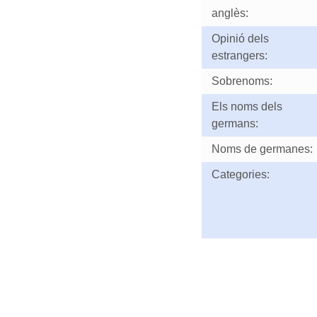
anglès:
Opinió dels
estrangers:
Sobrenoms:
Els noms dels
germans:
Noms de germanes:
Categories: