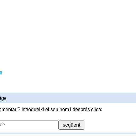
e
tge
omentari? Introdueixi el seu nom i després clica: