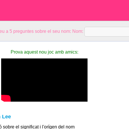
eu a 5 preguntes sobre el seu nom: Nom:
Prova aquest nou joc amb amics:
m Lee
 sobre el significat i l'orígen del nom