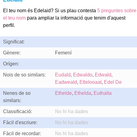
El teu nom és Edelaid? Si us plau contesta
5 preguntes sobre
el teu nom
para ampliar la informació que tenim d'aquest
perfil.
Significat:
Gènere:
Femení
Orígen:
Nois de so similars:
Eudald
,
Edwaldo
,
Edwald
,
Eadweald
,
Etlelooaat
,
Edel De
Nenes de so
Ethelde
,
Ethelda
,
Euthalta
similars:
Classificació:
No hi ha dades
Fàcil d'escriure:
No hi ha dades
Fàcil de recordar:
No hi ha dades