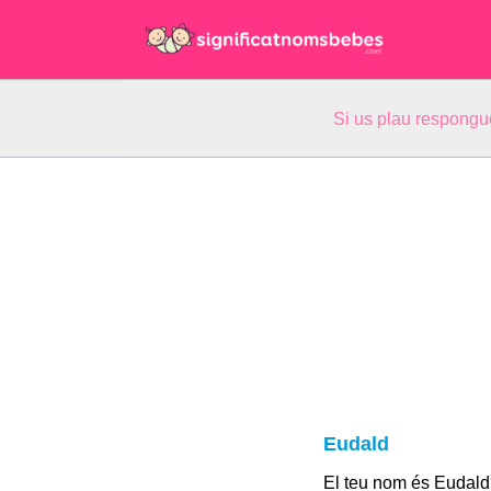
Si us plau respongu
Eudald
El teu nom és Eudald