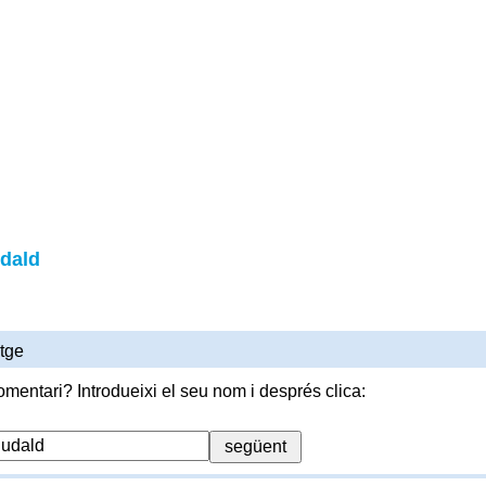
dald
tge
omentari? Introdueixi el seu nom i després clica: