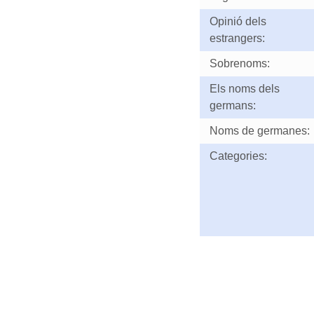
Opinió dels
estrangers:
Sobrenoms:
Els noms dels
germans:
Noms de germanes:
Categories: