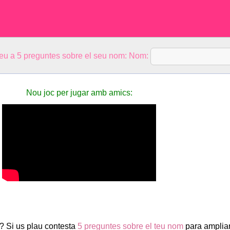
eu a 5 preguntes sobre el seu nom: Nom:
Nou joc per jugar amb amics:
? Si us plau contesta
5 preguntes sobre el teu nom
para ampliar