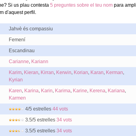
ne? Si us plau contesta
5 preguntes sobre el teu nom
para ampli
m d'aquest perfil.
Jahvè és compassiu
Femení
Escandinau
Carianne
,
Kariann
Karim
,
Kieran
,
Kirran
,
Kerwin
,
Korian
,
Karan
,
Kerman
,
Kyrian
Karen
,
Karina
,
Karin
,
Karima
,
Karine
,
Kerena
,
Kariana
,
Karmen
4/5 estrelles
44 vots
3.5/5 estrelles
34 vots
3.5/5 estrelles
34 vots