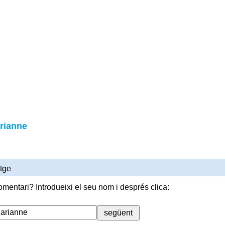
rianne
tge
omentari? Introdueixi el seu nom i després clica: