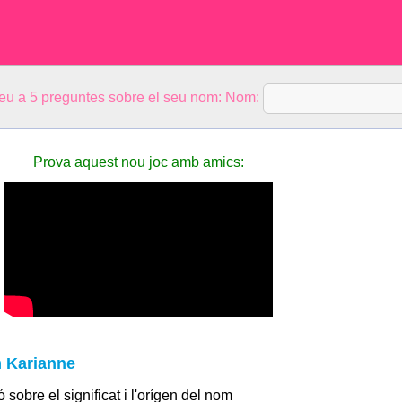
eu a 5 preguntes sobre el seu nom: Nom:
Prova aquest nou joc amb amics:
m Karianne
 sobre el significat i l'orígen del nom