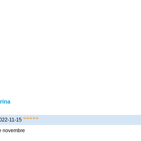
rina
2022-11-15
de novembre