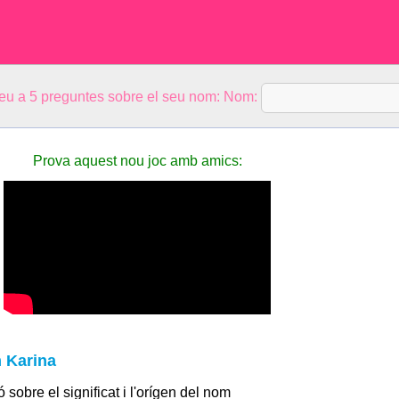
eu a 5 preguntes sobre el seu nom: Nom:
Prova aquest nou joc amb amics:
m Karina
 sobre el significat i l'orígen del nom