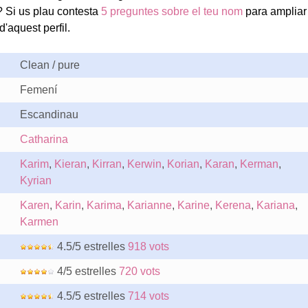
? Si us plau contesta
5 preguntes sobre el teu nom
para ampliar 
'aquest perfil.
Clean / pure
Femení
Escandinau
Catharina
Karim
,
Kieran
,
Kirran
,
Kerwin
,
Korian
,
Karan
,
Kerman
,
Kyrian
Karen
,
Karin
,
Karima
,
Karianne
,
Karine
,
Kerena
,
Kariana
,
Karmen
4.5/5 estrelles
918 vots
4/5 estrelles
720 vots
4.5/5 estrelles
714 vots