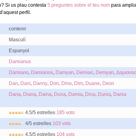
? Si us plau contesta
5 preguntes sobre el teu nom
para amplia
'aquest perfil.
contenir
Masculí
Espanyol
Damianus
Damiano
,
Damianos
,
Damyan
,
Demian
,
Demyan
,
Δαμιανο
Dan
,
Dani
,
Danny
,
Don
,
Dino
,
Dim
,
Duane
,
Deon
Dana
,
Diana
,
Daina
,
Duna
,
Damia
,
Dina
,
Dunia
,
Dania
4.5/5 estrelles
185 vots
4/5 estrelles
103 vots
4.5/5 estrelles
104 vots