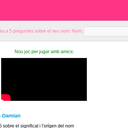
eu a 5 preguntes sobre el seu nom: Nom:
Nou joc per jugar amb amics:
m Damian
 sobre el significat i l'orígen del nom