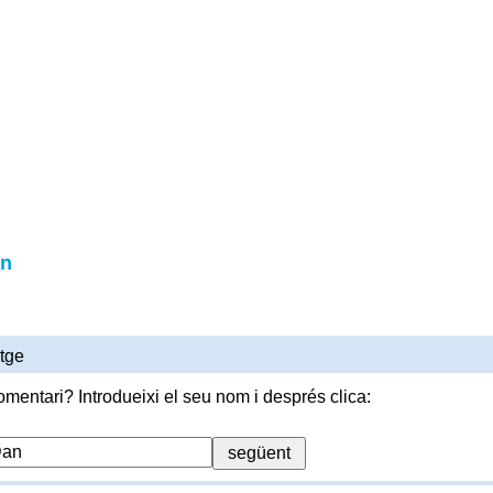
an
tge
omentari? Introdueixi el seu nom i després clica: