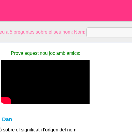
eu a 5 preguntes sobre el seu nom: Nom:
Prova aquest nou joc amb amics:
m Dan
 sobre el significat i l'orígen del nom