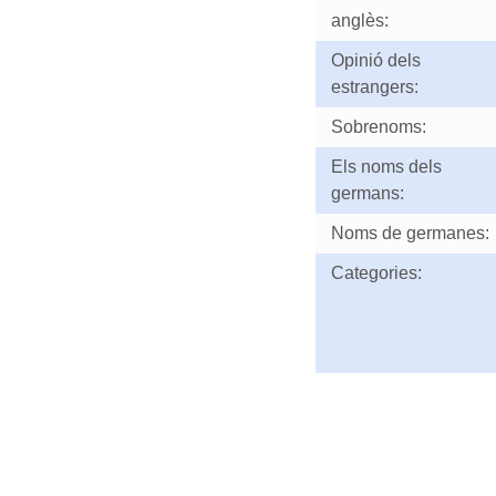
anglès:
Opinió dels
estrangers:
Sobrenoms:
Els noms dels
germans:
Noms de germanes:
Categories: