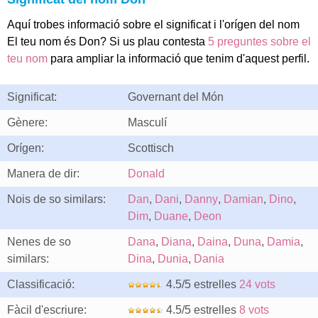
Aquí trobes informació sobre el significat i l'orígen del nom
El teu nom és Don? Si us plau contesta
5 preguntes sobre el
teu nom
para ampliar la informació que tenim d'aquest perfil.
Significat:
Governant del Món
Gènere:
Masculí
Orígen:
Scottisch
Manera de dir:
Donald
Nois de so similars:
Dan
,
Dani
,
Danny
,
Damian
,
Dino
,
Dim
,
Duane
,
Deon
Nenes de so
Dana
,
Diana
,
Daina
,
Duna
,
Damia
,
similars:
Dina
,
Dunia
,
Dania
Classificació:
4.5/5 estrelles
24 vots
Fàcil d'escriure:
4.5/5 estrelles
8 vots