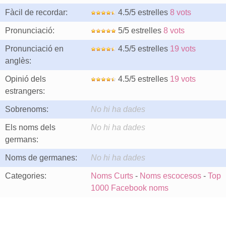
Fàcil de recordar:
4.5/5 estrelles
8 vots
Pronunciació:
5/5 estrelles
8 vots
Pronunciació en
4.5/5 estrelles
19 vots
anglès:
Opinió dels
4.5/5 estrelles
19 vots
estrangers:
Sobrenoms:
No hi ha dades
Els noms dels
No hi ha dades
germans:
Noms de germanes:
No hi ha dades
Categories:
Noms Curts
-
Noms escocesos
-
Top
1000 Facebook noms