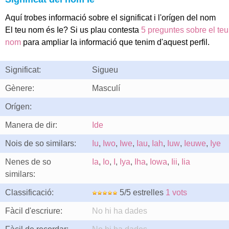
Aquí trobes informació sobre el significat i l'orígen del nom
El teu nom és Ie? Si us plau contesta
5 preguntes sobre el teu
nom
para ampliar la informació que tenim d'aquest perfil.
Significat:
Sigueu
Gènere:
Masculí
Orígen:
Manera de dir:
Ide
Nois de so similars:
Iu
,
Iwo
,
Iwe
,
Iau
,
Iah
,
Iuw
,
Ieuwe
,
Iye
Nenes de so
Ia
,
Io
,
I
,
Iya
,
Iha
,
Iowa
,
Iii
,
Iia
similars:
Classificació:
5/5 estrelles
1 vots
Fàcil d'escriure:
No hi ha dades