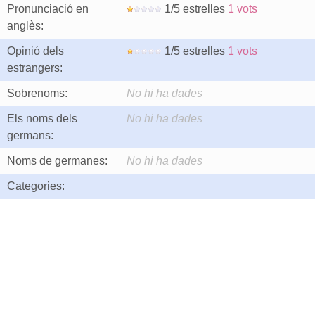
Pronunciació en
1/5 estrelles
1 vots
anglès:
Opinió dels
1/5 estrelles
1 vots
estrangers:
Sobrenoms:
No hi ha dades
Els noms dels
No hi ha dades
germans:
Noms de germanes:
No hi ha dades
Categories: