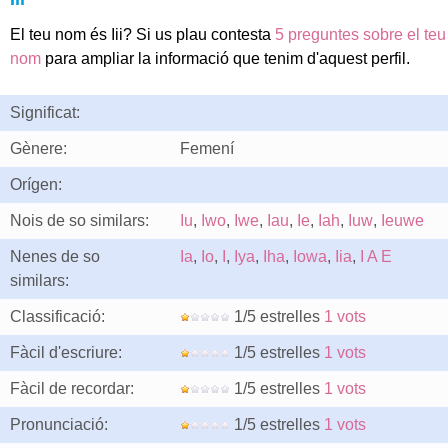
El teu nom és Iii? Si us plau contesta
5 preguntes sobre el teu
nom
para ampliar la informació que tenim d'aquest perfil.
Significat:
Gènere:
Femení
Orígen:
Nois de so similars:
Iu
,
Iwo
,
Iwe
,
Iau
,
Ie
,
Iah
,
Iuw
,
Ieuwe
Nenes de so
Ia
,
Io
,
I
,
Iya
,
Iha
,
Iowa
,
Iia
,
I A E
similars:
Classificació:
1/5 estrelles
1 vots
Fàcil d'escriure:
1/5 estrelles
1 vots
Fàcil de recordar:
1/5 estrelles
1 vots
Pronunciació:
1/5 estrelles
1 vots