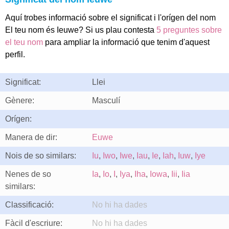
Aquí trobes informació sobre el significat i l'orígen del nom
El teu nom és Ieuwe? Si us plau contesta
5 preguntes sobre
el teu nom
para ampliar la informació que tenim d'aquest
perfil.
Significat:
Llei
Gènere:
Masculí
Orígen:
Manera de dir:
Euwe
Nois de so similars:
Iu
,
Iwo
,
Iwe
,
Iau
,
Ie
,
Iah
,
Iuw
,
Iye
Nenes de so
Ia
,
Io
,
I
,
Iya
,
Iha
,
Iowa
,
Iii
,
Iia
similars:
Classificació:
No hi ha dades
Fàcil d'escriure:
No hi ha dades