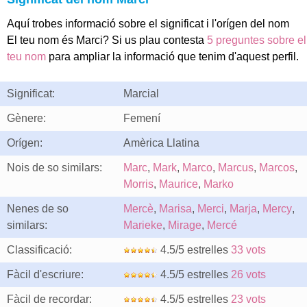
Aquí trobes informació sobre el significat i l'orígen del nom
El teu nom és Marci? Si us plau contesta
5 preguntes sobre el
teu nom
para ampliar la informació que tenim d'aquest perfil.
Significat:
Marcial
Gènere:
Femení
Orígen:
Amèrica Llatina
Nois de so similars:
Marc
,
Mark
,
Marco
,
Marcus
,
Marcos
,
Morris
,
Maurice
,
Marko
Nenes de so
Mercè
,
Marisa
,
Merci
,
Marja
,
Mercy
,
similars:
Marieke
,
Mirage
,
Mercé
Classificació:
4.5/5 estrelles
33 vots
Fàcil d'escriure:
4.5/5 estrelles
26 vots
Fàcil de recordar:
4.5/5 estrelles
23 vots