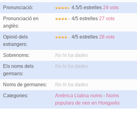
Pronunciació:
4.5/5 estrelles
24 vots
Pronunciació en
4/5 estrelles
27 vots
anglès:
Opinió dels
4/5 estrelles
26 vots
estrangers:
Sobrenoms:
No hi ha dades
Els noms dels
No hi ha dades
germans:
Noms de germanes:
No hi ha dades
Categories:
Amèrica Llatina noms
-
Noms
populars de nen en Hongarès