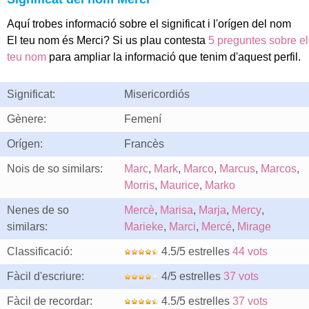
Aquí trobes informació sobre el significat i l'orígen del nom
El teu nom és Merci? Si us plau contesta
5 preguntes sobre el
teu nom
para ampliar la informació que tenim d'aquest perfil.
Significat:
Misericordiós
Gènere:
Femení
Orígen:
Francès
Nois de so similars:
Marc
,
Mark
,
Marco
,
Marcus
,
Marcos
,
Morris
,
Maurice
,
Marko
Nenes de so
Mercè
,
Marisa
,
Marja
,
Mercy
,
similars:
Marieke
,
Marci
,
Mercé
,
Mirage
Classificació:
4.5/5 estrelles
44 vots
Fàcil d'escriure:
4/5 estrelles
37 vots
Fàcil de recordar:
4.5/5 estrelles
37 vots