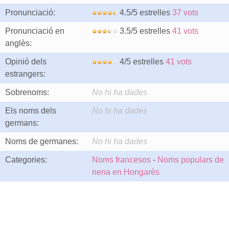
Pronunciació:
4.5/5 estrelles
37 vots
Pronunciació en
3.5/5 estrelles
41 vots
anglès:
Opinió dels
4/5 estrelles
41 vots
estrangers:
Sobrenoms:
No hi ha dades
Els noms dels
No hi ha dades
germans:
Noms de germanes:
No hi ha dades
Categories:
Noms francesos
-
Noms populars de
nena en Hongarès