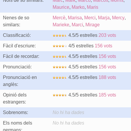
Nois de so similars:
Marc
,
Mark
,
Marco
,
Marcos
,
Morris
,
Maurice
,
Marko
,
Maris
Nenes de so
Mercè
,
Marisa
,
Merci
,
Marja
,
Mercy
,
similars:
Marieke
,
Marci
,
Mirage
Classificació:
4.5/5 estrelles
203 vots
Fàcil d'escriure:
4/5 estrelles
156 vots
Fàcil de recordar:
4.5/5 estrelles
156 vots
Pronunciació:
4.5/5 estrelles
156 vots
Pronunciació en
4.5/5 estrelles
188 vots
anglès:
Opinió dels
4.5/5 estrelles
185 vots
estrangers:
Sobrenoms:
No hi ha dades
Els noms dels
No hi ha dades
germans: