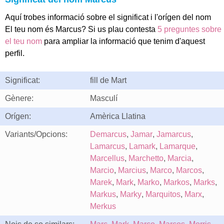
Aquí trobes informació sobre el significat i l'orígen del nom
El teu nom és Marcus? Si us plau contesta
5 preguntes sobre
el teu nom
para ampliar la informació que tenim d'aquest
perfil.
Significat:
fill de Mart
Gènere:
Masculí
Orígen:
Amèrica Llatina
Variants/Opcions:
Demarcus
,
Jamar
,
Jamarcus
,
Lamarcus
,
Lamark
,
Lamarque
,
Marcellus
,
Marchetto
,
Marcia
,
Marcio
,
Marcius
,
Marco
,
Marcos
,
Marek
,
Mark
,
Marko
,
Markos
,
Marks
,
Markus
,
Marky
,
Marquitos
,
Marx
,
Merkus