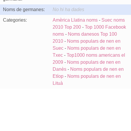
Noms de germanes:
No hi ha dades
Categories:
Amèrica Llatina noms
-
Suec noms
2010 Top 200
-
Top 1000 Facebook
noms
-
Noms danesos Top 100
2010
-
Noms populars de nen en
Suec
-
Noms populars de nen en
Txec
-
Top1000 noms americans el
2009
-
Noms populars de nen en
Danès
-
Noms populars de nen en
Etíop
-
Noms populars de nen en
Lituà